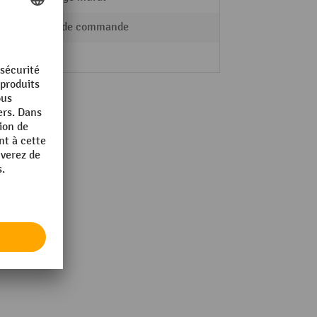
levier de commande
025 l