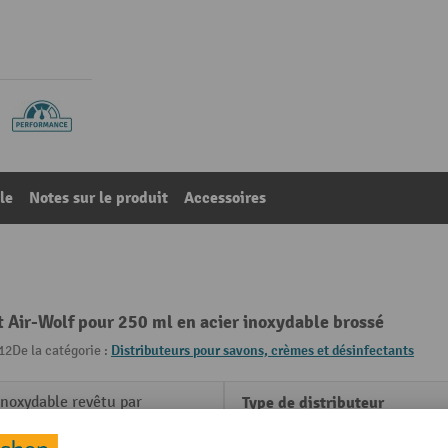
le
Notes sur le produit
Accessoires
t Air-Wolf pour 250 ml en acier inoxydable brossé
12
De la catégorie :
Distributeurs pour savons, crèmes et désinfectants
inoxydable revêtu par
Type de distributeur
age transparent
Type de fixation