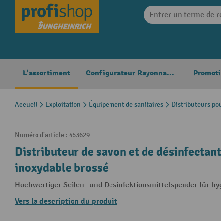
search
Skip to main navigation
L'assortiment
Configurateur Rayonnages
Promoti
Accueil
Exploitation
Équipement de sanitaires
Distributeurs po
Numéro d'article :
453629
Distributeur de savon et de désinfectan
inoxydable brossé
Hochwertiger Seifen- und Desinfektionsmittelspender für h
Vers la description du produit