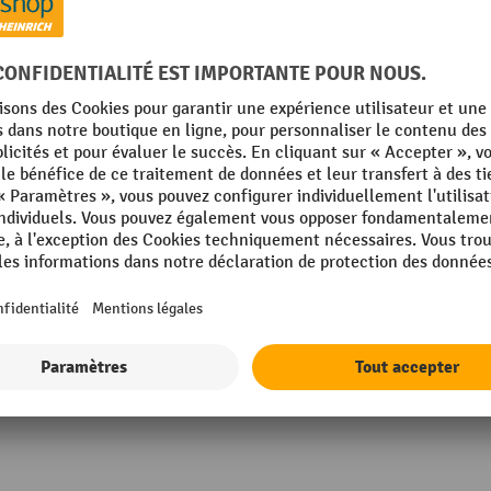
olf
Utilisation
inox
Volume de remplissage
rmance
 Omega