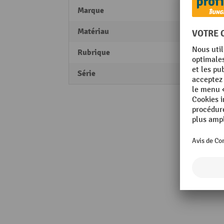
Marque
Air-W
Matériau
Acier 
Rubrique
Perfo
Série
série