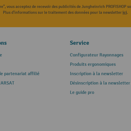
ire", vous acceptez de recevoir des publicités de Jungheinrich PROFISHOP s
Plus d'informations sur le traitement des données pour la newsletter
ici
.
ons
Service
e
Configurateur Rayonnages
Produits ergonomiques
 partenariat affilié
Inscription à la newsletter
CARSAT
Désinscription à la newsletter
Le guide pro