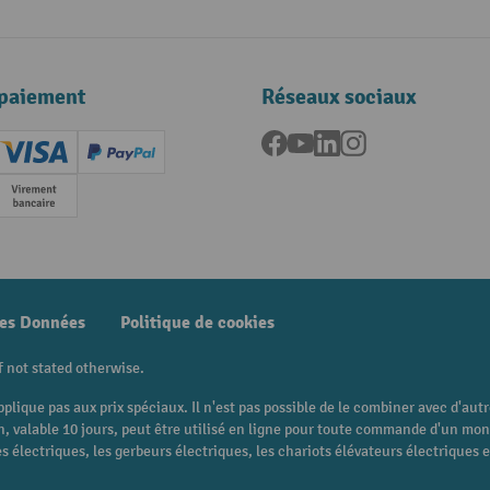
paiement
Réseaux sociaux
Facebook
YouTube
LinkedIn
Instagram
ard (Master)
Creditcard (Visa)
PayPal
e
Paiement anticipé
des Données
Politique de cookies
f not stated otherwise.
pplique pas aux prix spéciaux. Il n'est pas possible de le combiner avec d'au
 bon, valable 10 jours, peut être utilisé en ligne pour toute commande d'un m
 électriques, les gerbeurs électriques, les chariots élévateurs électriques et