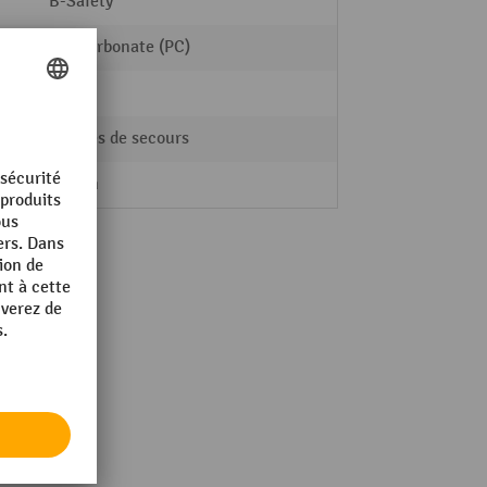
B-Safety
polycarbonate (PC)
non
Lampes de secours
60 mm