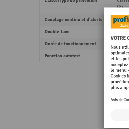
Classe/Type de protection
Classe
IP 65
Couplage continu et d'alerte
oui
Double-face
non
Durée de fonctionnement
3 h
Fonction autotest
non