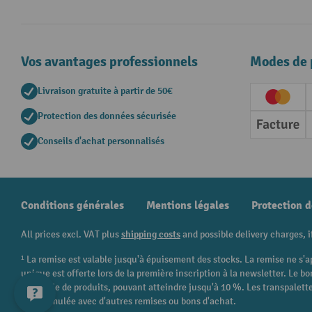
Vos avantages professionnels
Modes de 
Livraison gratuite à partir de 50€
Creditc
Protection des données sécurisée
Factur
Conseils d'achat personnalisés
Conditions générales
Mentions légales
Protection 
All prices excl. VAT plus
shipping costs
and possible delivery charges, i
¹ La remise est valable jusqu'à épuisement des stocks. La remise ne s'a
unique est offerte lors de la première inscription à la newsletter. Le
catégorie de produits, pouvant atteindre jusqu'à 10 %. Les transpalettes
être cumulée avec d'autres remises ou bons d'achat.