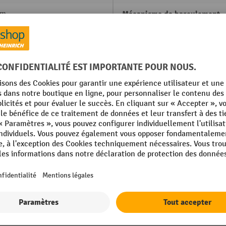
mm
Mécanisme de basculement
g
Poids propre
mm
Procédure de basculement
 mm
Rubrique
in Germany
Section des dents
Afficher tous les détails techniques