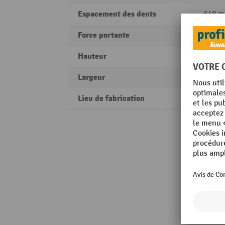
Espacement des dents
640 
Force portante
400 k
Hauteur
420 
Largeur
1070
Lieu de fabrication
Made 