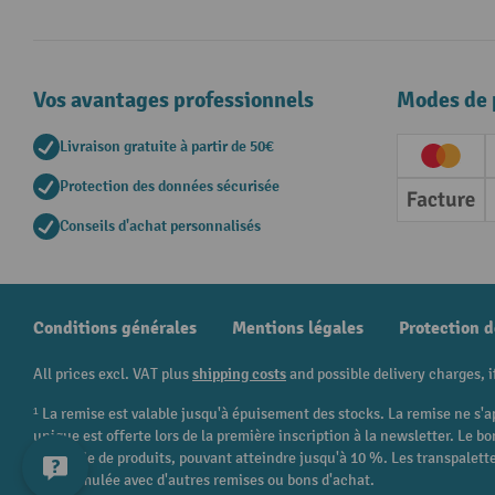
Vos avantages professionnels
Modes de 
Livraison gratuite à partir de 50€
Creditc
Protection des données sécurisée
Factur
Conseils d'achat personnalisés
Conditions générales
Mentions légales
Protection 
All prices excl. VAT plus
shipping costs
and possible delivery charges, i
¹ La remise est valable jusqu'à épuisement des stocks. La remise ne s'a
unique est offerte lors de la première inscription à la newsletter. Le
catégorie de produits, pouvant atteindre jusqu'à 10 %. Les transpalettes
être cumulée avec d'autres remises ou bons d'achat.