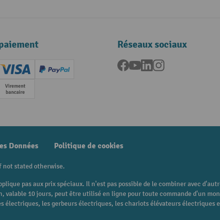
paiement
Réseaux sociaux
Facebook
YouTube
LinkedIn
Instagram
ard (Master)
Creditcard (Visa)
PayPal
e
Paiement anticipé
des Données
Politique de cookies
f not stated otherwise.
pplique pas aux prix spéciaux. Il n'est pas possible de le combiner avec d'au
 bon, valable 10 jours, peut être utilisé en ligne pour toute commande d'un m
 électriques, les gerbeurs électriques, les chariots élévateurs électriques et