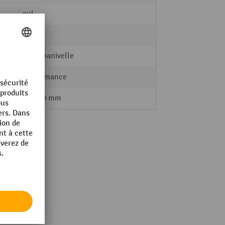
oui
120 kg
avec manivelle
Performance
200x80 mm