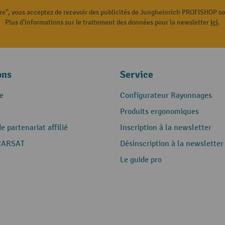
ire", vous acceptez de recevoir des publicités de Jungheinrich PROFISHOP s
Plus d'informations sur le traitement des données pour la newsletter
ici
.
ons
Service
e
Configurateur Rayonnages
Produits ergonomiques
 partenariat affilié
Inscription à la newsletter
CARSAT
Désinscription à la newsletter
Le guide pro