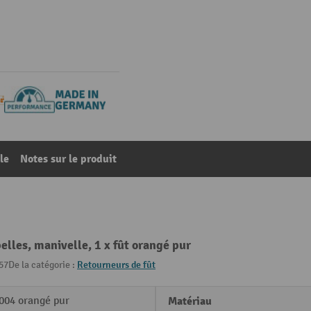
le
Notes sur le produit
elles, manivelle, 1 x fût orangé pur
57
De la catégorie :
Retourneurs de fût
004 orangé pur
Matériau