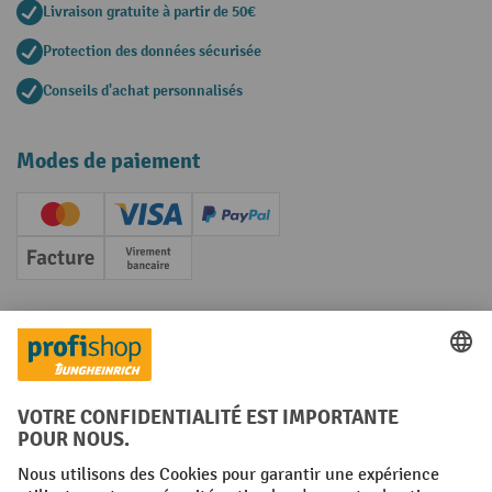
Livraison gratuite à partir de 50€
Protection des données sécurisée
Conseils d'achat personnalisés
Modes de paiement
Creditcard (Master)
Creditcard (Visa)
PayPal
Facture
Paiement anticipé
Réseaux sociaux
Facebook
YouTube
LinkedIn
Instagram
Conditions générales
Mentions légales