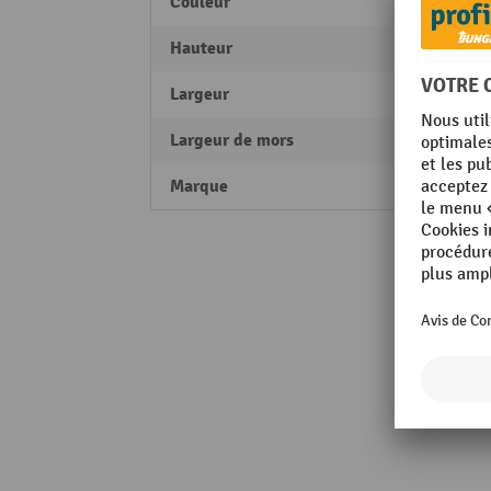
Couleur
bleu
Hauteur
145 
Largeur
105 
Largeur de mors
100 
Marque
Stein