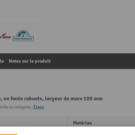
le
Notes sur le produit
le, en fonte robuste, largeur de mors 100 mm
24
De la catégorie :
Étaux
Matériau