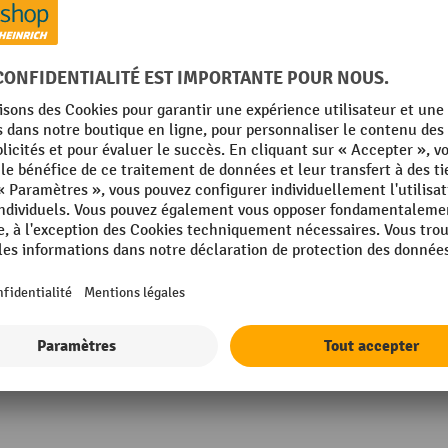
Pivotant
mm
Poids propre
mm
Profondeur
mm
Rubrique
bock®