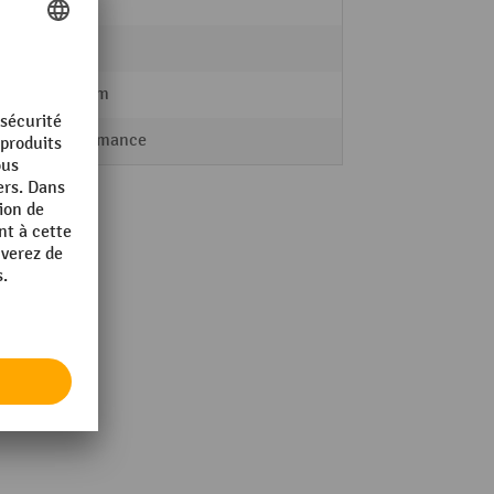
oui
6,8 kg
283 mm
Performance