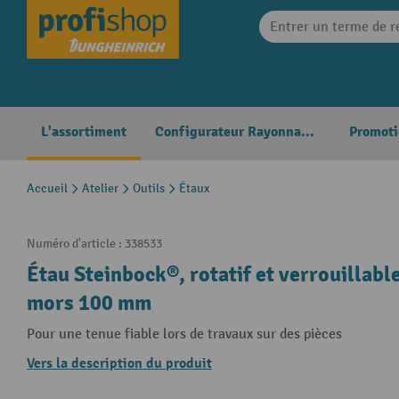
search
Skip to main navigation
L'assortiment
Configurateur Rayonnages
Promoti
Accueil
Atelier
Outils
Étaux
Numéro d'article :
338533
Étau Steinbock®, rotatif et verrouillabl
mors 100 mm
Pour une tenue fiable lors de travaux sur des pièces
Vers la description du produit