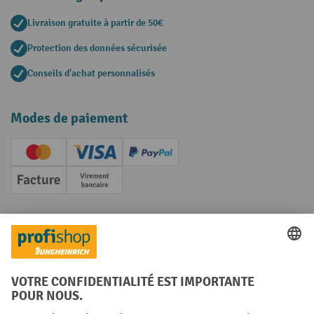
Livraison gratuite à partir de 50€
Protection des données sécurisée
Conseils d'achat personnalisés
Modes de paiement
Creditcard (Master)
Creditcard (Visa)
PayPal
Facture
Paiement anticipé
Réseaux sociaux
Facebook
YouTube
LinkedIn
Instagram