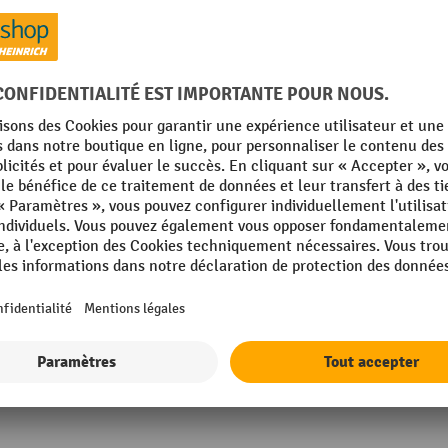
35 gris clair
Poids propre
acite
Porte, type
air
Profondeur
16 gris anthracite
Rubrique
kg
Serrure, type
Afficher tous les détails techniques