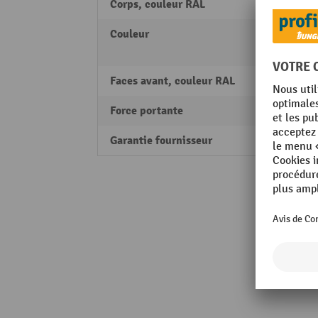
Corps, couleur RAL
RAL 70
Couleur
anthr
gris cl
Faces avant, couleur RAL
RAL 70
Force portante
1200 
Garantie fournisseur
10