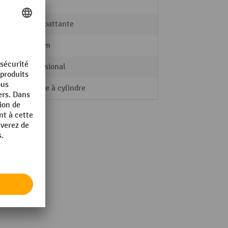
140 kg
Porte battante
555 mm
Professional
Serrure à cylindre