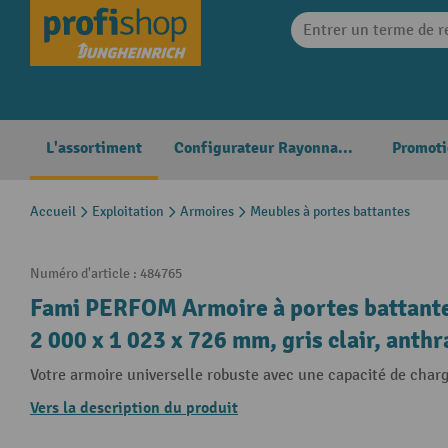
search
Skip to main navigation
L'assortiment
Configurateur Rayonnages
Promoti
Accueil
Exploitation
Armoires
Meubles à portes battantes
Numéro d'article :
484765
Fami PERFOM Armoire à portes battantes,
2 000 x 1 023 x 726 mm, gris clair, anthr
Votre armoire universelle robuste avec une capacité de char
Vers la description du produit