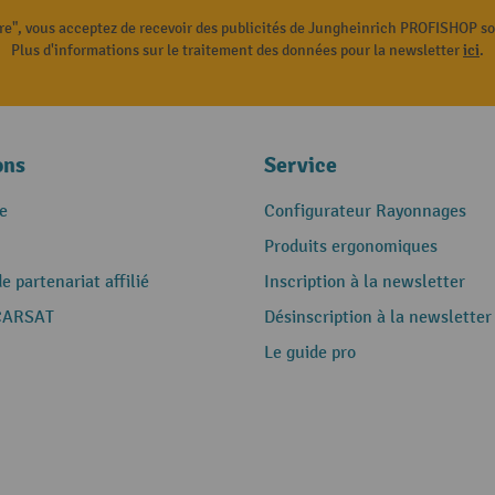
ire", vous acceptez de recevoir des publicités de Jungheinrich PROFISHOP s
Plus d'informations sur le traitement des données pour la newsletter
ici
.
ons
Service
e
Configurateur Rayonnages
Produits ergonomiques
 partenariat affilié
Inscription à la newsletter
CARSAT
Désinscription à la newsletter
Le guide pro