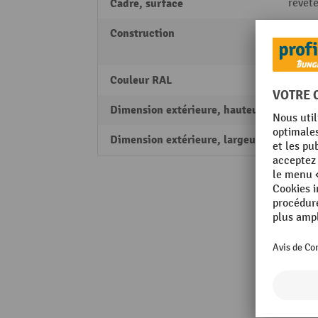
Cadre, surface
revêt
Construction
Acier 
Const
Couleur RAL
RAL 50
Dimension extérieure, hauteur
850 
Dimension extérieure, largeur
600 