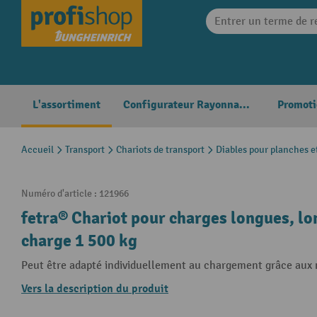
search
Skip to main navigation
L'assortiment
Configurateur Rayonnages
Promoti
Accueil
Transport
Chariots de transport
Diables pour planches e
Numéro d'article :
121966
fetra® Chariot pour charges longues, l
charge 1 500 kg
Peut être adapté individuellement au chargement grâce aux
Vers la description du produit