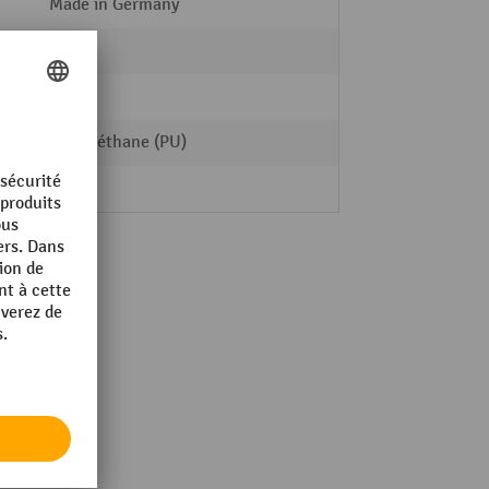
Made in Germany
fetra®
74 kg
Polyuréthane (PU)
2 Stk.