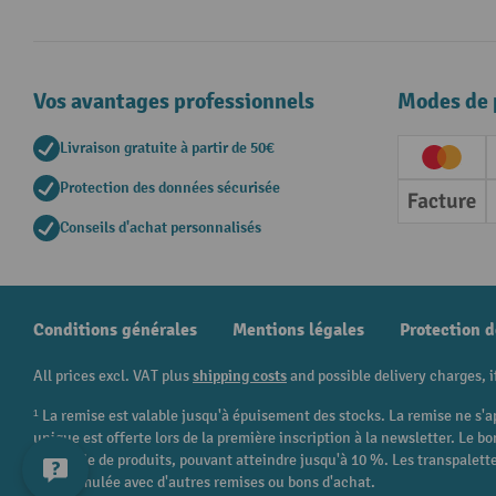
Vos avantages professionnels
Modes de 
Livraison gratuite à partir de 50€
Creditc
Protection des données sécurisée
Factur
Conseils d'achat personnalisés
Conditions générales
Mentions légales
Protection 
All prices excl. VAT plus
shipping costs
and possible delivery charges, i
¹ La remise est valable jusqu'à épuisement des stocks. La remise ne s'a
unique est offerte lors de la première inscription à la newsletter. Le
catégorie de produits, pouvant atteindre jusqu'à 10 %. Les transpalettes
être cumulée avec d'autres remises ou bons d'achat.