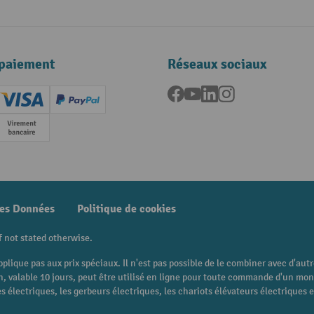
paiement
Réseaux sociaux
Facebook
YouTube
LinkedIn
Instagram
ard (Master)
Creditcard (Visa)
PayPal
e
Paiement anticipé
des Données
Politique de cookies
f not stated otherwise.
pplique pas aux prix spéciaux. Il n'est pas possible de le combiner avec d'au
 bon, valable 10 jours, peut être utilisé en ligne pour toute commande d'un m
 électriques, les gerbeurs électriques, les chariots élévateurs électriques et