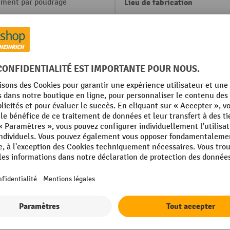
ement par poudrage
Lieu de fabrication
profilé
Marque
ruction emboîtée
Poids propre
07 bleu brillant
Roues, matériau
mm
Roues directrices, nombre
mm
Afficher tous les détails techniques