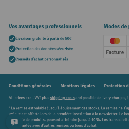
Vos avantages professionnels
Modes de 
Livraison gratuite à partir de 50€
Creditc
Protection des données sécurisée
Factur
Conseils d'achat personnalisés
Conditions générales
Mentions légales
Protection 
All prices excl. VAT plus
shipping costs
and possible delivery charges, i
¹ La remise est valable jusqu'à épuisement des stocks. La remise ne s'a
unique est offerte lors de la première inscription à la newsletter. Le
catégorie de produits, pouvant atteindre jusqu'à 10 %. Les transpalettes
être cumulée avec d'autres remises ou bons d'achat.