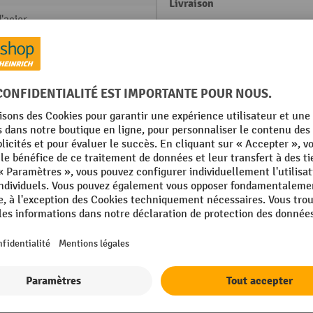
Livraison
'acier
Marque
ement par poudrage
Mobile
Nombre de meubles bas
35 gris clair
Profondeur
'acier
Afficher tous les détails techniques