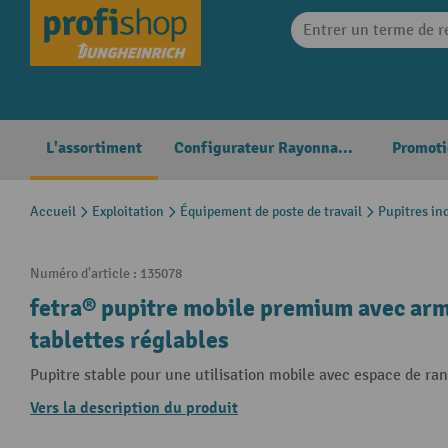
search
Skip to main navigation
L'assortiment
Configurateur Rayonnages
Promoti
Accueil
Exploitation
Équipement de poste de travail
Pupitres in
Numéro d'article :
135078
fetra® pupitre mobile premium avec armo
tablettes réglables
Pupitre stable pour une utilisation mobile avec espace de r
Vers la description du produit