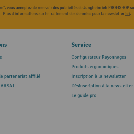
ire", vous acceptez de recevoir des publicités de Jungheinrich PROFISHOP s
Plus d'informations sur le traitement des données pour la newsletter
ici
.
ons
Service
e
Configurateur Rayonnages
Produits ergonomiques
 partenariat affilié
Inscription à la newsletter
CARSAT
Désinscription à la newsletter
Le guide pro