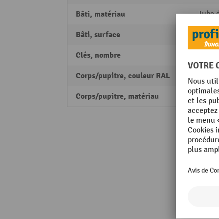
Bâti, matériau
Tube d
Bâti, surface
revêt
Clés, nombre
2
Corps/pupitre, couleur RAL
RAL 70
Corps/pupitre, matériau
Tôle d