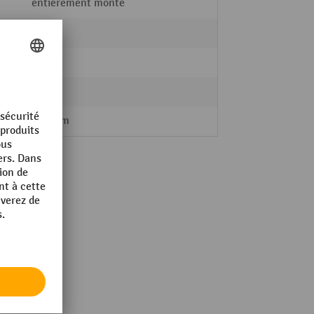
entièrement monté
fetra®
oui
1
610 mm