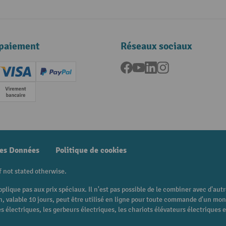
paiement
Réseaux sociaux
Facebook
YouTube
LinkedIn
Instagram
ard (Master)
Creditcard (Visa)
PayPal
e
Paiement anticipé
des Données
Politique de cookies
f not stated otherwise.
pplique pas aux prix spéciaux. Il n'est pas possible de le combiner avec d'au
 bon, valable 10 jours, peut être utilisé en ligne pour toute commande d'un m
 électriques, les gerbeurs électriques, les chariots élévateurs électriques et