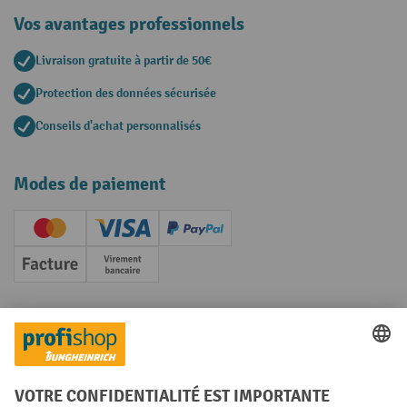
Vos avantages professionnels
Livraison gratuite à partir de 50€
Protection des données sécurisée
Conseils d'achat personnalisés
Modes de paiement
Creditcard (Master)
Creditcard (Visa)
PayPal
Facture
Paiement anticipé
Réseaux sociaux
Facebook
YouTube
LinkedIn
Instagram