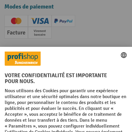
Modes de paiement
Creditcard (Master)
Creditcard (Visa)
PayPal
Facture
Paiement anticipé
Réseaux sociaux
Facebook
YouTube
LinkedIn
Instagram
Conditions générales
Mentions légales
Protection des Données
Politique de cookies
All prices excl. VAT plus
shipping costs
and possible delivery charges,
if not stated otherwise.