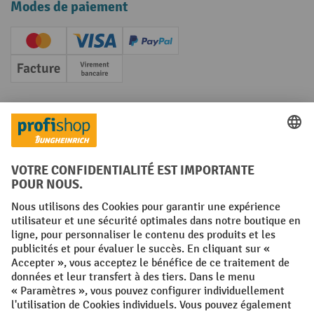
Modes de paiement
Creditcard (Master)
Creditcard (Visa)
PayPal
Facture
Paiement anticipé
Réseaux sociaux
Facebook
YouTube
LinkedIn
Instagram
Conditions générales
Mentions légales
Protection des Données
Politique de cookies
All prices excl. VAT plus
shipping costs
and possible delivery charges,
if not stated otherwise.