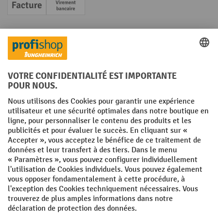
Facture
Paiement anticipé
Réseaux sociaux
Facebook
YouTube
LinkedIn
Instagram
Conditions générales
Mentions légales
Protection des Données
Politique de cookies
All prices excl. VAT plus
shipping costs
and possible delivery charges,
if not stated otherwise.
¹ La remise est valable jusqu'à épuisement des stocks. La remise ne
s'applique pas aux prix spéciaux. Il n'est pas possible de le combiner
avec d'autres réductions en pourcentage ou bons de réduction. | ² Une
réduction unique est offerte lors de la première inscription à la
newsletter. Le bon, valable 10 jours, peut être utilisé en ligne pour