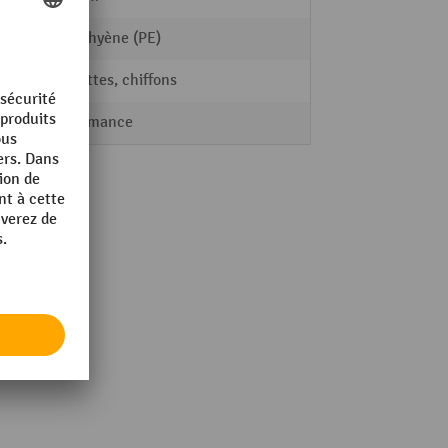
Polyéthyène (PE)
Serviettes, chiffons
Performance