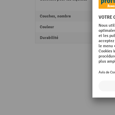
Huile
Couches, nombre
1 épai
Couleur
blanc
Durabilité
grand