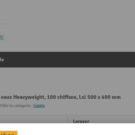
le
s eaux Heavyweight, 100 chiffons, Lxl 500 x 400 mm
75
De la catégorie :
Liants
Largeur
stibles
Longueur