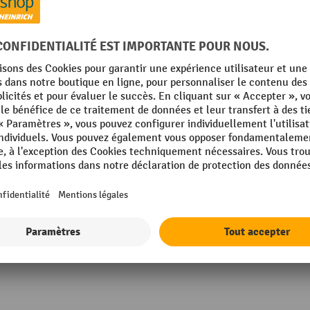
Matériau
sseur
Matériau, unité
Rubrique
e résistance