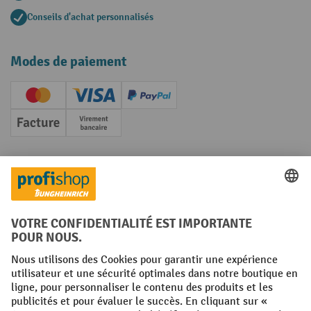
Conseils d'achat personnalisés
Modes de paiement
Creditcard (Master)
Creditcard (Visa)
PayPal
Facture
Paiement anticipé
Réseaux sociaux
Facebook
YouTube
LinkedIn
Instagram
Conditions générales
Mentions légales
Protection des Données
Politique de cookies