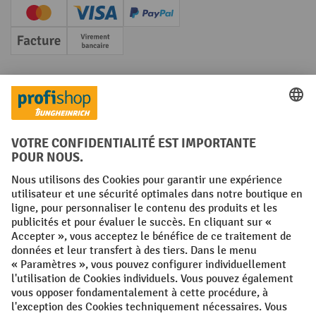
Creditcard (Master)
Creditcard (Visa)
PayPal
Facture
Paiement anticipé
Réseaux sociaux
Facebook
YouTube
LinkedIn
Instagram
Conditions générales
Mentions légales
Protection des Données
Politique de cookies
All prices excl. VAT plus
shipping costs
and possible delivery charges,
if not stated otherwise.
¹ La remise est valable jusqu'à épuisement des stocks. La remise ne
s'applique pas aux prix spéciaux. Il n'est pas possible de le combiner