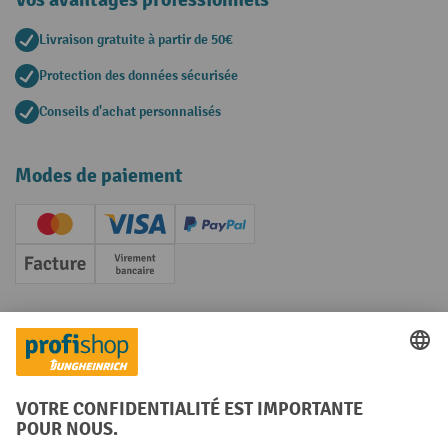
Livraison gratuite à partir de 50€
Protection des données sécurisée
Conseils d'achat personnalisés
Modes de paiement
Creditcard (Master)
Creditcard (Visa)
PayPal
Facture
Paiement anticipé
Réseaux sociaux
Facebook
YouTube
LinkedIn
Instagram