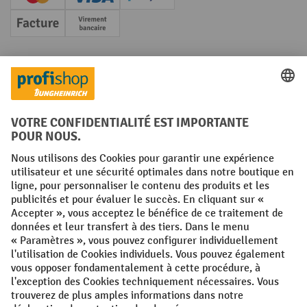
Creditcard (Master)
Creditcard (Visa)
PayPal
Facture
Paiement anticipé
Réseaux sociaux
Facebook
YouTube
LinkedIn
Instagram
Conditions générales
Mentions légales
Protection des Données
Politique de cookies
All prices excl. VAT plus
shipping costs
and possible delivery charges,
if not stated otherwise.
¹ La remise est valable jusqu'à épuisement des stocks. La remise ne
s'applique pas aux prix spéciaux. Il n'est pas possible de le combiner
avec d'autres réductions en pourcentage ou bons de réduction. | ² Une
réduction unique est offerte lors de la première inscription à la