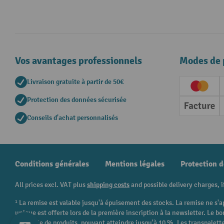
Vos avantages professionnels
Modes de 
Livraison gratuite à partir de 50€
Creditc
Protection des données sécurisée
Factur
Conseils d'achat personnalisés
Conditions générales
Mentions légales
Protection 
All prices excl. VAT plus
shipping costs
and possible delivery charges, i
¹ La remise est valable jusqu'à épuisement des stocks. La remise ne s'a
unique est offerte lors de la première inscription à la newsletter. Le
catégorie de produits, pouvant atteindre jusqu'à 10 %. Les transpalettes