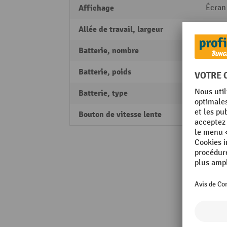
Affichage
Écran
Allée de travail, largeur
2052
Batterie, nombre
1
Batterie, poids
47 kg
Batterie, type
Lithi
Bouton de vitesse lente
oui