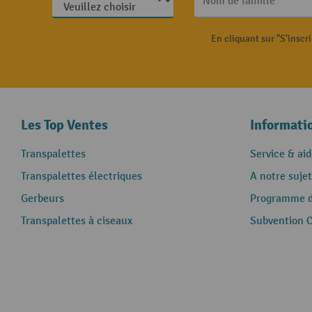
Nom de famille
En cliquant sur "S'inscr
Les Top Ventes
Informati
Transpalettes
Service & aid
Transpalettes électriques
A notre sujet
Gerbeurs
Programme de
Transpalettes à ciseaux
Subvention 