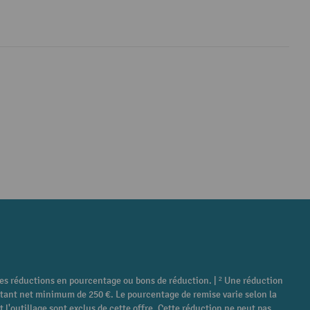
tres réductions en pourcentage ou bons de réduction. | ² Une réduction
ontant net minimum de 250 €. Le pourcentage de remise varie selon la
 l'outillage sont exclus de cette offre. Cette réduction ne peut pas