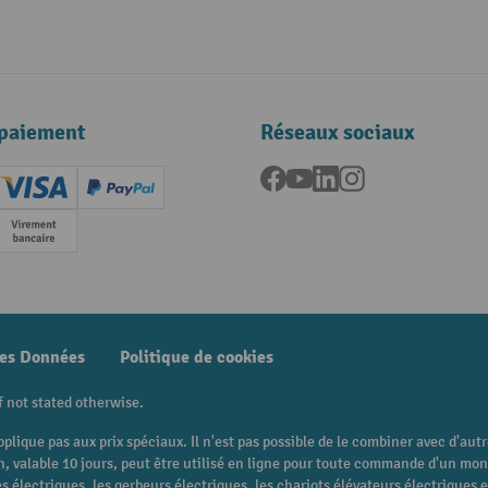
paiement
Réseaux sociaux
Facebook
YouTube
LinkedIn
Instagram
ard (Master)
Creditcard (Visa)
PayPal
e
Paiement anticipé
des Données
Politique de cookies
f not stated otherwise.
pplique pas aux prix spéciaux. Il n'est pas possible de le combiner avec d'au
 bon, valable 10 jours, peut être utilisé en ligne pour toute commande d'un m
 électriques, les gerbeurs électriques, les chariots élévateurs électriques et