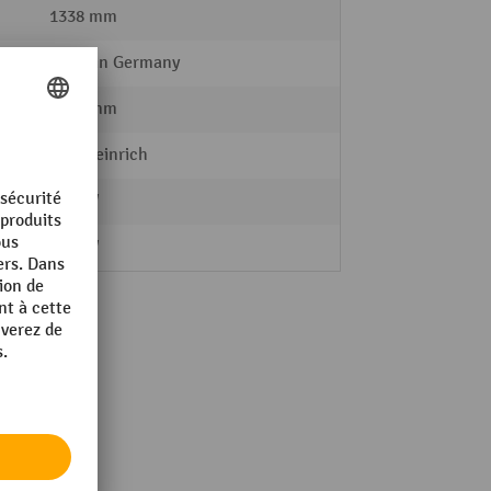
1338 mm
Made in Germany
1754 mm
Jungheinrich
e
2.2 kW
e
0.9 kW