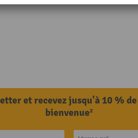
letter et recevez jusqu'à 10 % de
bienvenue²