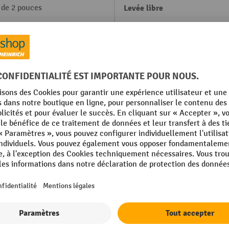
 de 2 pouces
Levée libre
 mm
Lieu de fabrication
Longueur totale
Marque
um-ion
Moteur d'élévation, puissanc
Moteur de traction, puissanc
Afficher tous les détails techniques