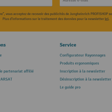
Adresse e-mail
ire", vous acceptez de recevoir des publicités de Jungheinrich PROFISHOP s
Plus d'informations sur le traitement des données pour la newsletter
ici
.
ons
Service
e
Configurateur Rayonnages
Produits ergonomiques
 partenariat affilié
Inscription à la newsletter
CARSAT
Désinscription à la newsletter
Le guide pro