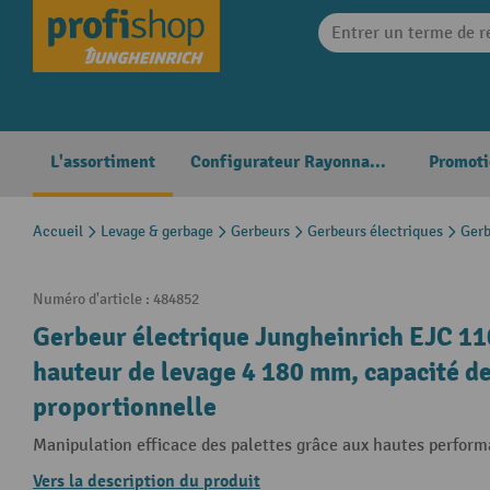
search
Skip to main navigation
L'assortiment
Configurateur Rayonnages
Promoti
Accueil
Levage & gerbage
Gerbeurs
Gerbeurs électriques
Gerb
Numéro d'article :
484852
Gerbeur électrique Jungheinrich EJC 110
hauteur de levage 4 180 mm, capacité de
proportionnelle
Manipulation efficace des palettes grâce aux hautes performa
Vers la description du produit