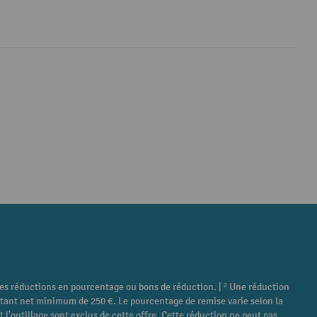
tres réductions en pourcentage ou bons de réduction. | ² Une réduction
ontant net minimum de 250 €. Le pourcentage de remise varie selon la
 l'outillage sont exclus de cette offre. Cette réduction ne peut pas