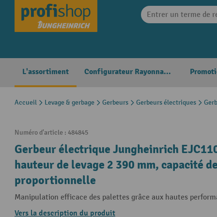
search
Skip to main navigation
L'assortiment
Configurateur Rayonnages
Promoti
Accueil
Levage & gerbage
Gerbeurs
Gerbeurs électriques
Gerb
Numéro d'article :
484845
Gerbeur électrique Jungheinrich EJC110
hauteur de levage 2 390 mm, capacité de
proportionnelle
Manipulation efficace des palettes grâce aux hautes performa
Vers la description du produit