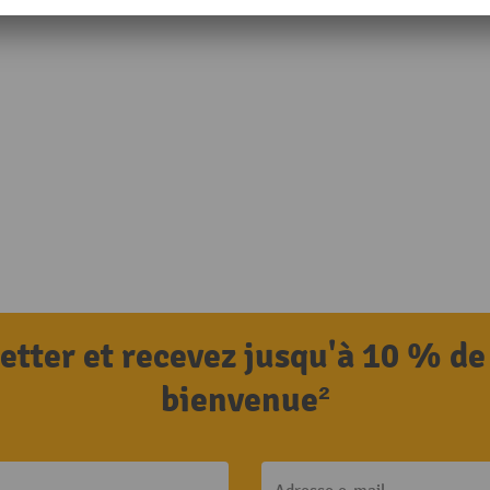
letter et recevez jusqu'à 10 % de
bienvenue²