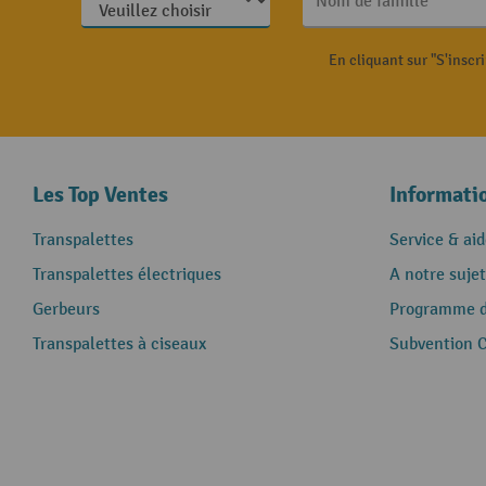
Nom de famille
En cliquant sur "S'inscr
Les Top Ventes
Informati
Transpalettes
Service & aid
Transpalettes électriques
A notre sujet
Gerbeurs
Programme de
Transpalettes à ciseaux
Subvention 