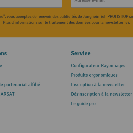
Adresse e-mail
ire", vous acceptez de recevoir des publicités de Jungheinrich PROFISHOP s
Plus d'informations sur le traitement des données pour la newsletter
ici
.
ons
Service
e
Configurateur Rayonnages
Produits ergonomiques
 partenariat affilié
Inscription à la newsletter
CARSAT
Désinscription à la newsletter
Le guide pro