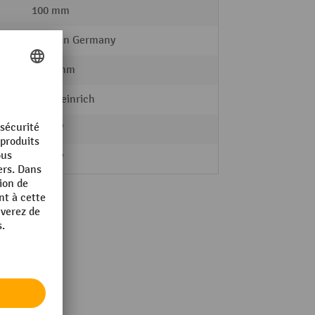
100 mm
Made in Germany
1754 mm
Jungheinrich
e
2.2 kW
e
0.9 kW