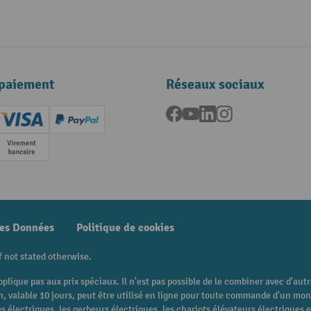
paiement
Réseaux sociaux
Facebook
YouTube
LinkedIn
Instagram
ard (Master)
Creditcard (Visa)
PayPal
e
Paiement anticipé
des Données
Politique de cookies
f not stated otherwise.
pplique pas aux prix spéciaux. Il n'est pas possible de le combiner avec d'au
 bon, valable 10 jours, peut être utilisé en ligne pour toute commande d'un m
 électriques, les gerbeurs électriques, les chariots élévateurs électriques et