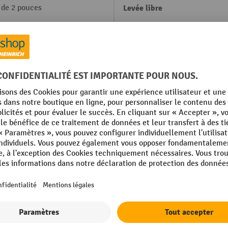
 de 2 pouces
Levée libre
 mm
Lieu de fabrication
Longueur totale
Marque
um-ion
Moteur d'élévation, puissanc
Moteur de traction, puissanc
Afficher tous les détails techniques