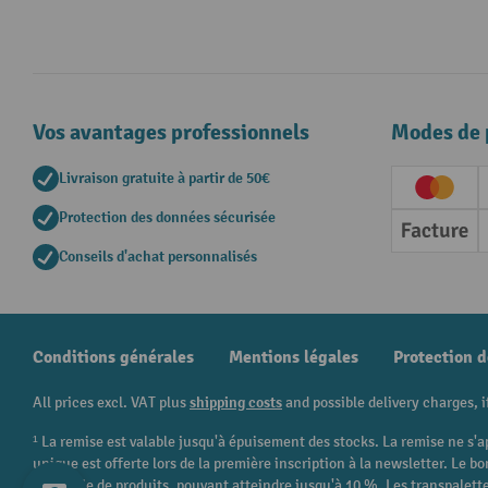
Vos avantages professionnels
Modes de 
Livraison gratuite à partir de 50€
Creditc
Protection des données sécurisée
Factur
Conseils d'achat personnalisés
Conditions générales
Mentions légales
Protection 
All prices excl. VAT plus
shipping costs
and possible delivery charges, i
¹ La remise est valable jusqu'à épuisement des stocks. La remise ne s'a
unique est offerte lors de la première inscription à la newsletter. Le
catégorie de produits, pouvant atteindre jusqu'à 10 %. Les transpalettes