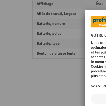
Affichage
Écran
Allée de travail, largeur
2052
Batterie, nombre
1
Batterie, poids
47 kg
Batterie, type
Lithi
Bouton de vitesse lente
oui