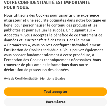
Conditions générales
Mentions légales
Protection des Données
Politique de cookies
All prices excl. VAT plus
shipping costs
and possible delivery charges,
if not stated otherwise.
¹ La remise est valable jusqu'à épuisement des stocks. La remise ne
s'applique pas aux prix spéciaux. Il n'est pas possible de le combiner
avec d'autres réductions en pourcentage ou bons de réduction. | ² Une
réduction unique est offerte lors de la première inscription à la
newsletter. Le bon, valable 10 jours, peut être utilisé en ligne pour
toute commande d'un montant net minimum de 250 €. Le pourcentage
de remise varie selon la catégorie de produits, pouvant atteindre
jusqu'à 10 %. Les transpalettes électriques, les gerbeurs électriques,
les chariots élévateurs électriques et l'outillage sont exclus de cette
offre. Cette réduction ne peut pas être cumulée avec d'autres remises
ou bons d'achat.