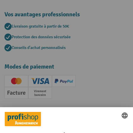
Vos avantages professionnels
Livraison gratuite à partir de 50€
Protection des données sécurisée
Conseils d'achat personnalisés
Modes de paiement
Creditcard (Master)
Creditcard (Visa)
PayPal
Facture
Paiement anticipé
Réseaux sociaux
Facebook
YouTube
LinkedIn
Instagram