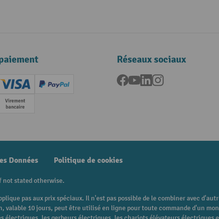
paiement
Réseaux sociaux
Facebook
YouTube
LinkedIn
Instagram
ard (Master)
Creditcard (Visa)
PayPal
e
Paiement anticipé
des Données
Politique de cookies
f not stated otherwise.
pplique pas aux prix spéciaux. Il n'est pas possible de le combiner avec d'au
 bon, valable 10 jours, peut être utilisé en ligne pour toute commande d'un m
 électriques, les gerbeurs électriques, les chariots élévateurs électriques et