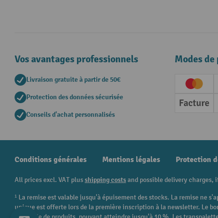
Vos avantages professionnels
Modes de 
Livraison gratuite à partir de 50€
Creditc
Protection des données sécurisée
Factur
Conseils d'achat personnalisés
Conditions générales
Mentions légales
Protection 
All prices excl. VAT plus
shipping costs
and possible delivery charges, i
¹ La remise est valable jusqu'à épuisement des stocks. La remise ne s'a
unique est offerte lors de la première inscription à la newsletter. Le
catégorie de produits, pouvant atteindre jusqu'à 10 %. Les transpalettes