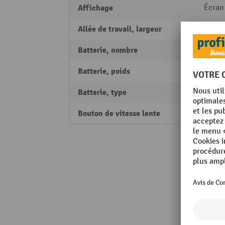
Affichage
Écran
Allée de travail, largeur
2052
Batterie, nombre
1
Batterie, poids
47 kg
Batterie, type
Lithi
Bouton de vitesse lente
oui