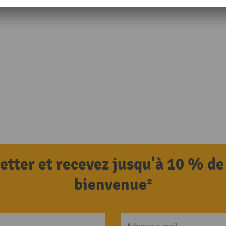
letter et recevez jusqu'à 10 % de
bienvenue²