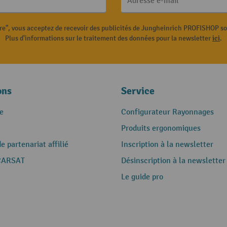
Adresse e-mail
ire", vous acceptez de recevoir des publicités de Jungheinrich PROFISHOP s
Plus d'informations sur le traitement des données pour la newsletter
ici
.
ons
Service
e
Configurateur Rayonnages
Produits ergonomiques
 partenariat affilié
Inscription à la newsletter
CARSAT
Désinscription à la newsletter
Le guide pro