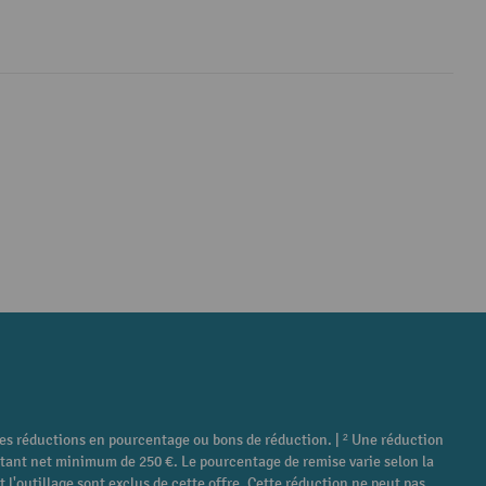
tres réductions en pourcentage ou bons de réduction. | ² Une réduction
ontant net minimum de 250 €. Le pourcentage de remise varie selon la
 l'outillage sont exclus de cette offre. Cette réduction ne peut pas