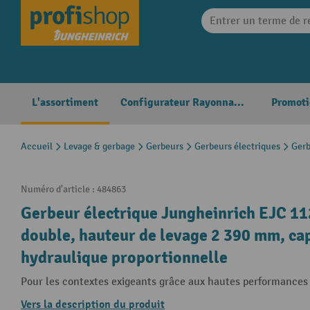
search
Skip to main navigation
L'assortiment
Configurateur Rayonnages
Promoti
Accueil
Levage & gerbage
Gerbeurs
Gerbeurs électriques
Gerb
Numéro d'article :
484863
Gerbeur électrique Jungheinrich EJC 11
double, hauteur de levage 2 390 mm, cap
hydraulique proportionnelle
Pour les contextes exigeants grâce aux hautes performances e
Vers la description du produit