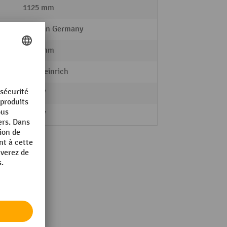
1125 mm
Made in Germany
1754 mm
Jungheinrich
e
2.2 kW
e
0.9 kW