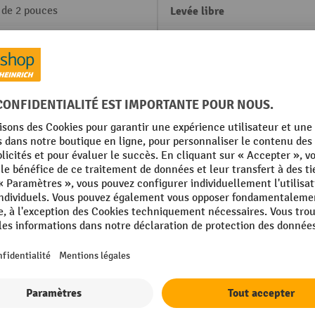
 de 2 pouces
Levée libre
 mm
Lieu de fabrication
Longueur totale
Marque
um-ion
Moteur d'élévation, puissanc
Moteur de traction, puissanc
Afficher tous les détails techniques