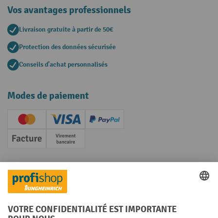
Vos avantages professionnels
Livraison gratuite à partir de 50€
Protection des données sécurisée
Conseils d'achat personnalisés
Modes de paiement
Creditcard (Master)
Creditcard (Visa)
PayPal
Facture
Paiement anticipé
Réseaux sociaux
Facebook
YouTube
LinkedIn
Instagram