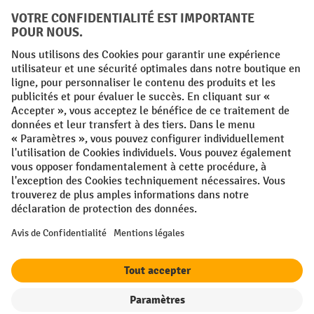
Conditions générales
Mentions légales
Protection des Données
Politique de cookies
All prices excl. VAT plus
shipping costs
and possible delivery charges,
if not stated otherwise.
¹ La remise est valable jusqu'à épuisement des stocks. La remise ne
s'applique pas aux prix spéciaux. Il n'est pas possible de le combiner
avec d'autres réductions en pourcentage ou bons de réduction. | ² Une
réduction unique est offerte lors de la première inscription à la
newsletter. Le bon, valable 10 jours, peut être utilisé en ligne pour
toute commande d'un montant net minimum de 250 €. Le pourcentage
de remise varie selon la catégorie de produits, pouvant atteindre
jusqu'à 10 %. Les transpalettes électriques, les gerbeurs électriques,
les chariots élévateurs électriques et l'outillage sont exclus de cette
offre. Cette réduction ne peut pas être cumulée avec d'autres remises
ou bons d'achat.