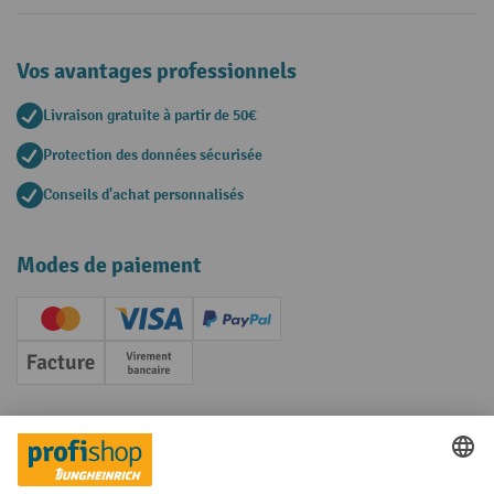
Vos avantages professionnels
Livraison gratuite à partir de 50€
Protection des données sécurisée
Conseils d'achat personnalisés
Modes de paiement
Creditcard (Master)
Creditcard (Visa)
PayPal
Facture
Paiement anticipé
Réseaux sociaux
Facebook
YouTube
LinkedIn
Instagram