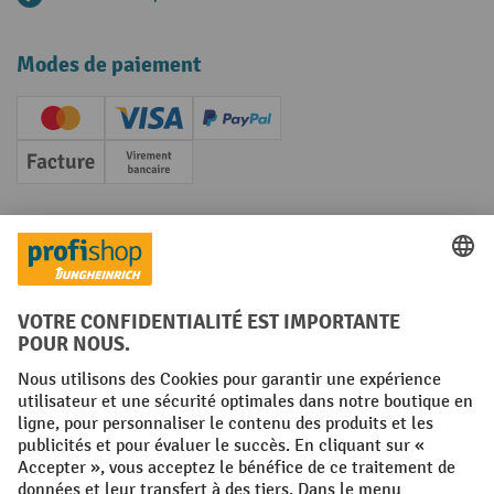
Modes de paiement
Creditcard (Master)
Creditcard (Visa)
PayPal
Facture
Paiement anticipé
Réseaux sociaux
Facebook
YouTube
LinkedIn
Instagram
Conditions générales
Mentions légales
Protection des Données
Politique de cookies
All prices excl. VAT plus
shipping costs
and possible delivery charges,