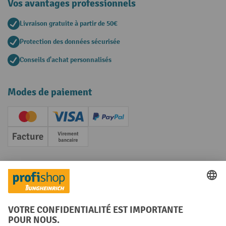
Vos avantages professionnels
Livraison gratuite à partir de 50€
Protection des données sécurisée
Conseils d'achat personnalisés
Modes de paiement
Creditcard (Master)
Creditcard (Visa)
PayPal
Facture
Paiement anticipé
Réseaux sociaux
Facebook
YouTube
LinkedIn
Instagram