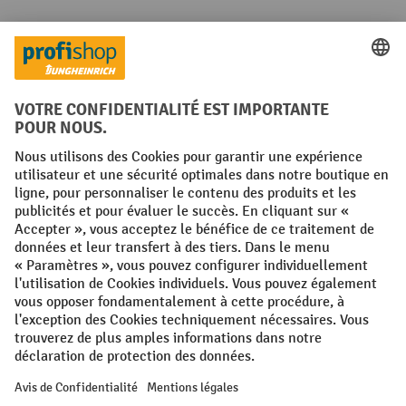
Réseaux sociaux
Facebook
YouTube
LinkedIn
Instagram
Conditions générales
Mentions légales
Protection des Données
Politique de cookies
All prices excl. VAT plus
shipping costs
and possible delivery charges,
if not stated otherwise.
¹ La remise est valable jusqu'à épuisement des stocks. La remise ne
s'applique pas aux prix spéciaux. Il n'est pas possible de le combiner
avec d'autres réductions en pourcentage ou bons de réduction. | ² Une
réduction unique est offerte lors de la première inscription à la
newsletter. Le bon, valable 10 jours, peut être utilisé en ligne pour
toute commande d'un montant net minimum de 250 €. Le pourcentage