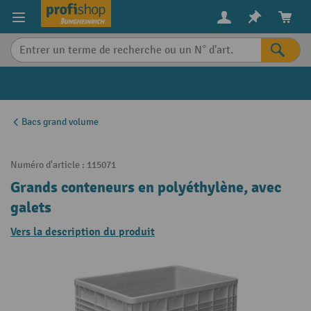
in content
Bacs grand volume
Numéro d'article :
115071
Grands conteneurs en polyéthylène, avec
galets
Vers la description du produit