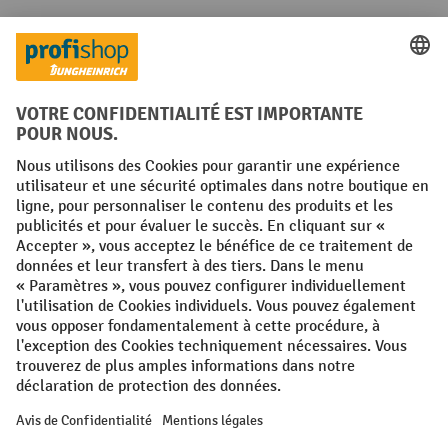
Réseaux sociaux
Facebook
YouTube
LinkedIn
Instagram
Conditions générales
Mentions légales
Protection des Données
Politique de cookies
All prices excl. VAT plus
shipping costs
and possible delivery charges,
if not stated otherwise.
¹ La remise est valable jusqu'à épuisement des stocks. La remise ne
s'applique pas aux prix spéciaux. Il n'est pas possible de le combiner
avec d'autres réductions en pourcentage ou bons de réduction. | ² Une
réduction unique est offerte lors de la première inscription à la
newsletter. Le bon, valable 10 jours, peut être utilisé en ligne pour
toute commande d'un montant net minimum de 250 €. Le pourcentage
de remise varie selon la catégorie de produits, pouvant atteindre