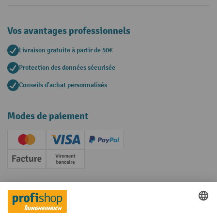
Vos avantages professionnels
Livraison gratuite à partir de 50€
Protection des données sécurisée
Conseils d'achat personnalisés
Modes de paiement
Creditcard (Master)
Creditcard (Visa)
PayPal
Facture
Paiement anticipé
Réseaux sociaux
Facebook
YouTube
LinkedIn
Instagram