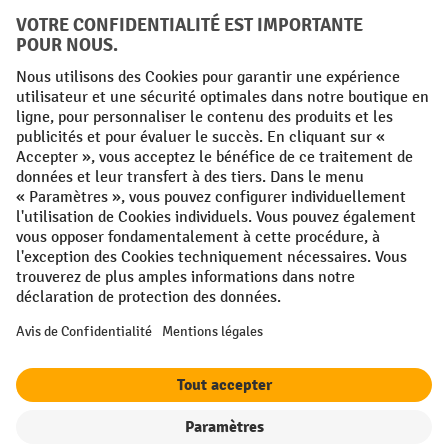
Conditions générales
Mentions légales
Protection des Données
Politique de cookies
All prices excl. VAT plus
shipping costs
and possible delivery charges,
if not stated otherwise.
¹ La remise est valable jusqu'à épuisement des stocks. La remise ne
s'applique pas aux prix spéciaux. Il n'est pas possible de le combiner
avec d'autres réductions en pourcentage ou bons de réduction. | ² Une
réduction unique est offerte lors de la première inscription à la
newsletter. Le bon, valable 10 jours, peut être utilisé en ligne pour
toute commande d'un montant net minimum de 250 €. Le pourcentage
de remise varie selon la catégorie de produits, pouvant atteindre
jusqu'à 10 %. Les transpalettes électriques, les gerbeurs électriques,
les chariots élévateurs électriques et l'outillage sont exclus de cette
offre. Cette réduction ne peut pas être cumulée avec d'autres remises
ou bons d'achat.