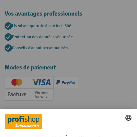
Vos avantages professionnels
Livraison gratuite à partir de 50€
Protection des données sécurisée
Conseils d'achat personnalisés
Modes de paiement
Creditcard (Master)
Creditcard (Visa)
PayPal
Facture
Paiement anticipé
Réseaux sociaux
Facebook
YouTube
LinkedIn
Instagram