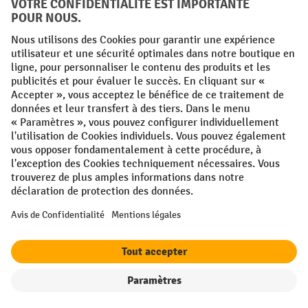
Conditions générales
Mentions légales
Protection des Données
Politique de cookies
All prices excl. VAT plus
shipping costs
and possible delivery charges,
if not stated otherwise.
¹ La remise est valable jusqu'à épuisement des stocks. La remise ne
s'applique pas aux prix spéciaux. Il n'est pas possible de le combiner
avec d'autres réductions en pourcentage ou bons de réduction. | ² Une
réduction unique est offerte lors de la première inscription à la
newsletter. Le bon, valable 10 jours, peut être utilisé en ligne pour
toute commande d'un montant net minimum de 250 €. Le pourcentage
de remise varie selon la catégorie de produits, pouvant atteindre
jusqu'à 10 %. Les transpalettes électriques, les gerbeurs électriques,
les chariots élévateurs électriques et l'outillage sont exclus de cette
offre. Cette réduction ne peut pas être cumulée avec d'autres remises
ou bons d'achat.