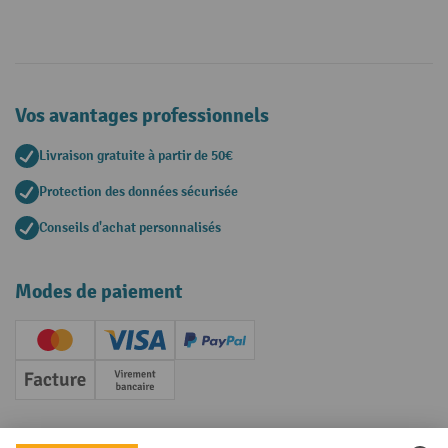
Vos avantages professionnels
Livraison gratuite à partir de 50€
Protection des données sécurisée
Conseils d'achat personnalisés
Modes de paiement
Creditcard (Master)
Creditcard (Visa)
PayPal
Facture
Paiement anticipé