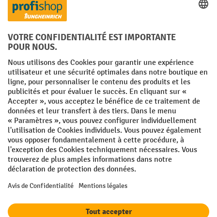
Réseaux sociaux
Facebook
YouTube
LinkedIn
Instagram
Conditions générales
Mentions légales
Protection des Données
Politique de cookies
All prices excl. VAT plus
shipping costs
and possible delivery charges,
if not stated otherwise.
¹ La remise est valable jusqu'à épuisement des stocks. La remise ne
s'applique pas aux prix spéciaux. Il n'est pas possible de le combiner
avec d'autres réductions en pourcentage ou bons de réduction. | ² Une
réduction unique est offerte lors de la première inscription à la
newsletter. Le bon, valable 10 jours, peut être utilisé en ligne pour
toute commande d'un montant net minimum de 250 €. Le pourcentage
de remise varie selon la catégorie de produits, pouvant atteindre
jusqu'à 10 %. Les transpalettes électriques, les gerbeurs électriques,
les chariots élévateurs électriques et l'outillage sont exclus de cette