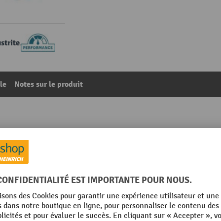
le
Notes sur le produit
fût Justrite, en PE
86
De la catégorie :
Accessoires de fûts
te®
Rubrique