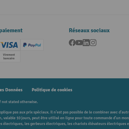
paiement
Réseaux sociaux
Facebook
YouTube
LinkedIn
Instagram
ard (Master)
Creditcard (Visa)
PayPal
e
Paiement anticipé
des Données
Politique de cookies
f not stated otherwise.
pplique pas aux prix spéciaux. Il n'est pas possible de le combiner avec d'au
 bon, valable 10 jours, peut être utilisé en ligne pour toute commande d'un m
 électriques, les gerbeurs électriques, les chariots élévateurs électriques et