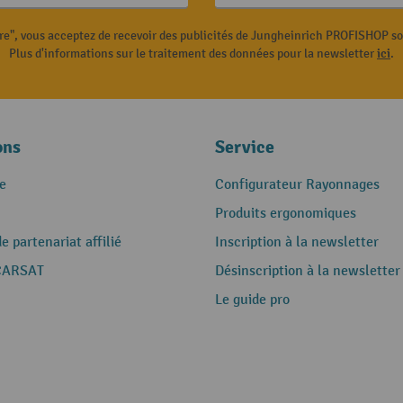
ire", vous acceptez de recevoir des publicités de Jungheinrich PROFISHOP s
Plus d'informations sur le traitement des données pour la newsletter
ici
.
ons
Service
e
Configurateur Rayonnages
Produits ergonomiques
 partenariat affilié
Inscription à la newsletter
CARSAT
Désinscription à la newsletter
Le guide pro