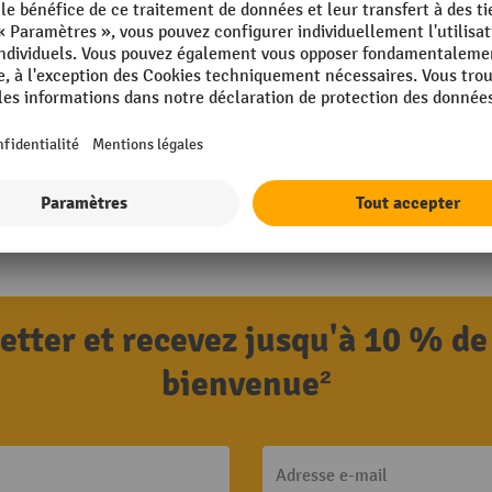
letter et recevez jusqu'à 10 % de
bienvenue²
Adresse e-mail