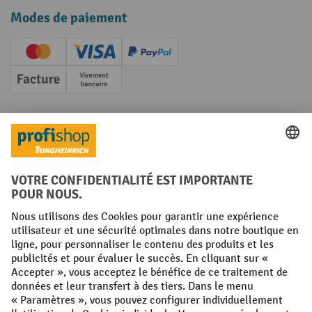
Modes de paiement
Creditcard (Master)
Creditcard (Visa)
PayPal
Facture
Paiement anticipé
Réseaux sociaux
Facebook
YouTube
LinkedIn
Instagram
Conditions générales
Mentions légales
Protection des Données
Politique de cookies
All prices excl. VAT plus
shipping costs
and possible delivery charges,
if not stated otherwise.