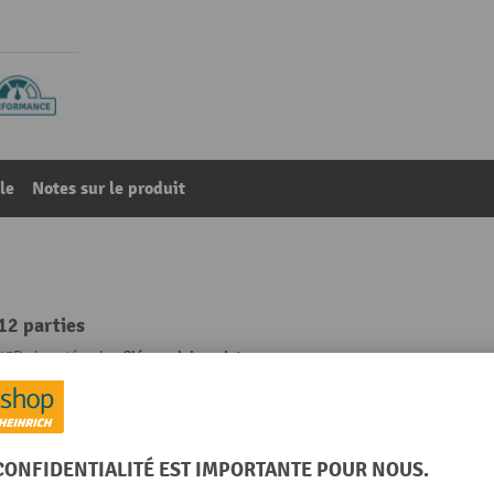
le
Notes sur le produit
12 parties
13
De la catégorie :
Clés anglaise mixtes
R®
Rubrique
g