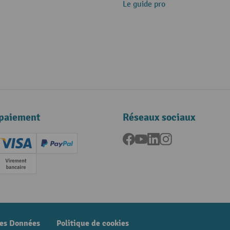
Le guide pro
paiement
Réseaux sociaux
Facebook
YouTube
LinkedIn
Instagram
ard (Master)
Creditcard (Visa)
PayPal
e
Paiement anticipé
des Données
Politique de cookies