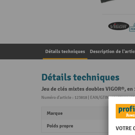
Détails techniques
Description de l'artic
Détails techniques
Jeu de clés mixtes doubles VIGOR®, en 
Numéro d'article : 123818 | EAN/GTIN: 40477280103
Marque
VIGO
Poids propre
1,57 k