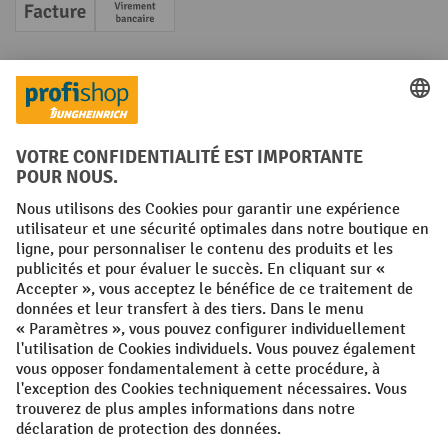
Facture
Paiement anticipé
Réseaux sociaux
Facebook
YouTube
LinkedIn
Instagram
Conditions générales
Mentions légales
Protection des Données
Politique de cookies
All prices excl. VAT plus
shipping costs
and possible delivery charges,
if not stated otherwise.
¹ La remise est valable jusqu'à épuisement des stocks. La remise ne
s'applique pas aux prix spéciaux. Il n'est pas possible de le combiner
avec d'autres réductions en pourcentage ou bons de réduction. | ² Une
réduction unique est offerte lors de la première inscription à la
newsletter. Le bon, valable 10 jours, peut être utilisé en ligne pour