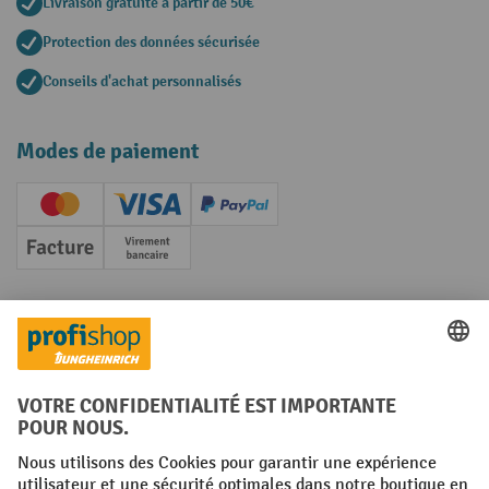
Livraison gratuite à partir de 50€
Protection des données sécurisée
Conseils d'achat personnalisés
Modes de paiement
Creditcard (Master)
Creditcard (Visa)
PayPal
Facture
Paiement anticipé
Réseaux sociaux
Facebook
YouTube
LinkedIn
Instagram
Conditions générales
Mentions légales