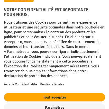
Facebook
YouTube
LinkedIn
Instagram
Conditions générales
Mentions légales
Protection des Données
Politique de cookies
All prices excl. VAT plus
shipping costs
and possible delivery charges,
if not stated otherwise.
¹ La remise est valable jusqu'à épuisement des stocks. La remise ne
s'applique pas aux prix spéciaux. Il n'est pas possible de le combiner
avec d'autres réductions en pourcentage ou bons de réduction. | ² Une
réduction unique est offerte lors de la première inscription à la
newsletter. Le bon, valable 10 jours, peut être utilisé en ligne pour
toute commande d'un montant net minimum de 250 €. Le pourcentage
de remise varie selon la catégorie de produits, pouvant atteindre
jusqu'à 10 %. Les transpalettes électriques, les gerbeurs électriques,
les chariots élévateurs électriques et l'outillage sont exclus de cette
offre. Cette réduction ne peut pas être cumulée avec d'autres remises