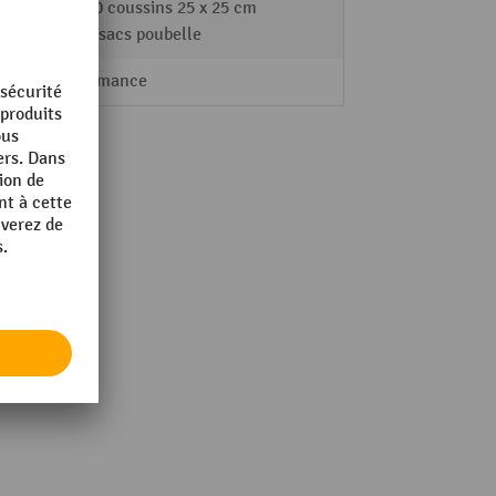
10 coussins 25 x 25 cm
5 sacs poubelle
Performance