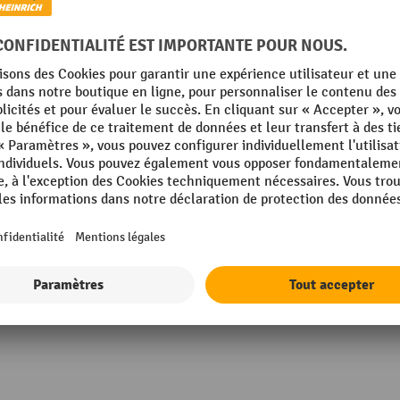
stibles
nts
e
Rubrique
s