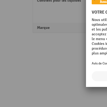
Convient pour les liquides
Combu
Huile
Solva
pétrol
Marque
Denio