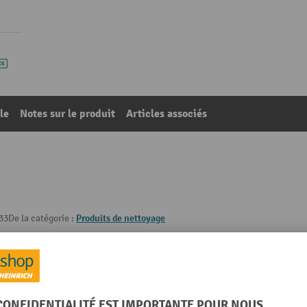
le
Notes sur le produit
Articles associés
33
De la catégorie :
Produits de nettoyage
UE
ma®
pH