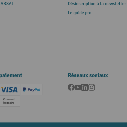
CARSAT
Désinscription à la newsletter
Le guide pro
paiement
Réseaux sociaux
Facebook
YouTube
LinkedIn
Instagram
ard (Master)
Creditcard (Visa)
PayPal
e
Paiement anticipé