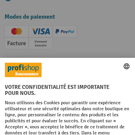
Modes de paiement
Creditcard (Master)
Creditcard (Visa)
PayPal
Facture
Paiement anticipé
Réseaux sociaux
Facebook
YouTube
LinkedIn
Instagram
Conditions générales
Mentions légales
Protection des Données
Politique de cookies
All prices excl. VAT plus
shipping costs
and possible delivery charges,