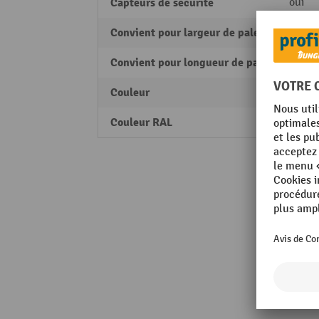
Capteurs de sécurité
oui
Convient pour largeur de palette
800 
Convient pour longueur de palette
1200
Couleur
orang
Couleur RAL
RAL 2