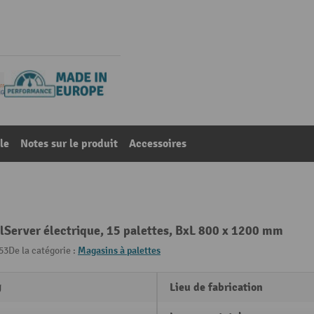
le
Notes sur le produit
Accessoires
Server électrique, 15 palettes, BxL 800 x 1200 mm
53
De la catégorie :
Magasins à palettes
g
Lieu de fabrication