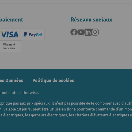
paiement
Réseaux sociaux
Facebook
YouTube
LinkedIn
Instagram
ard (Master)
Creditcard (Visa)
PayPal
e
Paiement anticipé
des Données
Politique de cookies
f not stated otherwise.
pplique pas aux prix spéciaux. Il n'est pas possible de le combiner avec d'au
 bon, valable 10 jours, peut être utilisé en ligne pour toute commande d'un m
 électriques, les gerbeurs électriques, les chariots élévateurs électriques et