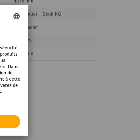
1375 mm
Hagenauer + Denk KG
Tôle d'acier
800 mm
1200 mm