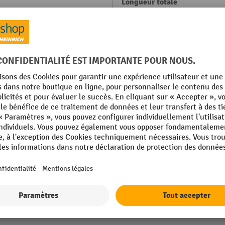
Longueur totale
mm
Marque
 mm
Matériau
e sanguine/noir
Palette, largeur max.
002 orangé sang
Palette, longueur max.
Afficher tous les détails techniques