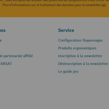
ire", vous acceptez de recevoir des publicités de Jungheinrich PROFISHOP s
Plus d'informations sur le traitement des données pour la newsletter
ici
.
ons
Service
e
Configurateur Rayonnages
Produits ergonomiques
 partenariat affilié
Inscription à la newsletter
CARSAT
Désinscription à la newsletter
Le guide pro