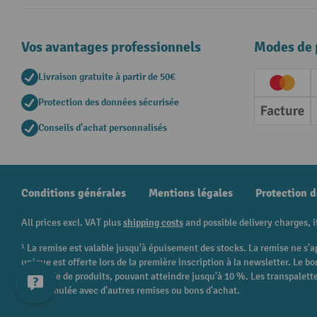
Vos avantages professionnels
Modes de 
Livraison gratuite à partir de 50€
Creditc
Protection des données sécurisée
Factur
Conseils d'achat personnalisés
Conditions générales
Mentions légales
Protection 
All prices excl. VAT plus
shipping costs
and possible delivery charges, i
¹ La remise est valable jusqu'à épuisement des stocks. La remise ne s'a
unique est offerte lors de la première inscription à la newsletter. Le
catégorie de produits, pouvant atteindre jusqu'à 10 %. Les transpalettes
être cumulée avec d'autres remises ou bons d'achat.