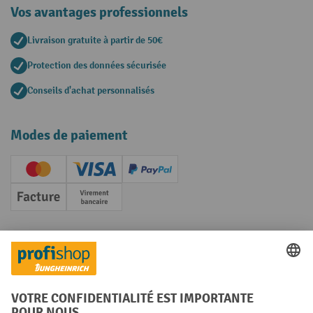
Vos avantages professionnels
Livraison gratuite à partir de 50€
Protection des données sécurisée
Conseils d'achat personnalisés
Modes de paiement
Creditcard (Master)
Creditcard (Visa)
PayPal
Facture
Paiement anticipé
Réseaux sociaux
Facebook
YouTube
LinkedIn
Instagram