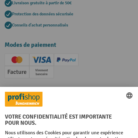
Livraison gratuite à partir de 50€
Protection des données sécurisée
Conseils d'achat personnalisés
Modes de paiement
Creditcard (Master)
Creditcard (Visa)
PayPal
Facture
Paiement anticipé
Réseaux sociaux
Facebook
YouTube
LinkedIn
Instagram
Conditions générales
Mentions légales