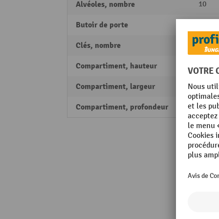
Alvéoles, nombre
10
Butoir de porte
à droi
Clés, nombre
2
Compartiment, hauteur
336 
Compartiment, largeur
350 
Compartiment, profondeur
560 