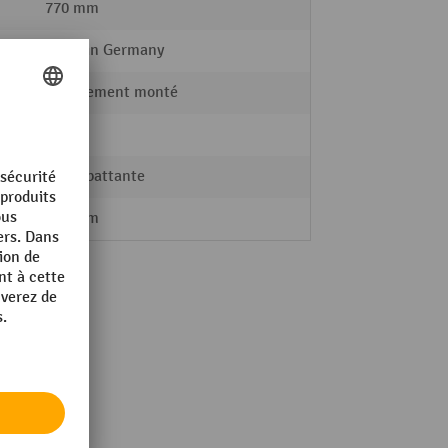
770 mm
Made in Germany
entièrement monté
C+P
Porte battante
640 mm