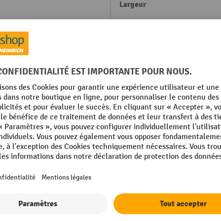
Largeur
te
Lieu de fabrication
Livraison
mm
Marque
mm
Porte, type
mm
Profondeur
Afficher tous les détails techniques