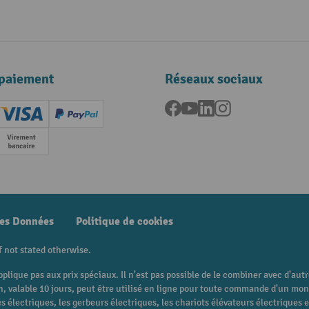
paiement
Réseaux sociaux
Facebook
YouTube
LinkedIn
Instagram
ard (Master)
Creditcard (Visa)
PayPal
e
Paiement anticipé
des Données
Politique de cookies
f not stated otherwise.
pplique pas aux prix spéciaux. Il n'est pas possible de le combiner avec d'au
 bon, valable 10 jours, peut être utilisé en ligne pour toute commande d'un m
 électriques, les gerbeurs électriques, les chariots élévateurs électriques et