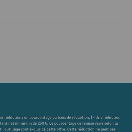
tres réductions en pourcentage ou bons de réduction. | ² Une réduction
ontant net minimum de 250 €. Le pourcentage de remise varie selon la
 l'outillage sont exclus de cette offre. Cette réduction ne peut pas