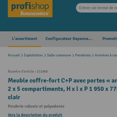
search
Skip to main navigation
L'assortiment
Configurateur Rayonnages
Promoti
Accueil
Exploitation
Salle commune
Penderies
Armoires à cas
Numéro d'article :
111968
Meuble coffre-fort C+P avec portes « a
2 x 5 compartiments, H x l x P 1 950 x 77
clair
Penderie robuste et polyvalente
Vers la description du produit