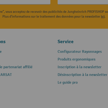
ire", vous acceptez de recevoir des publicités de Jungheinrich PROFISHOP s
Plus d'informations sur le traitement des données pour la newsletter
ici
.
ons
Service
e
Configurateur Rayonnages
Produits ergonomiques
 partenariat affilié
Inscription à la newsletter
CARSAT
Désinscription à la newsletter
Le guide pro