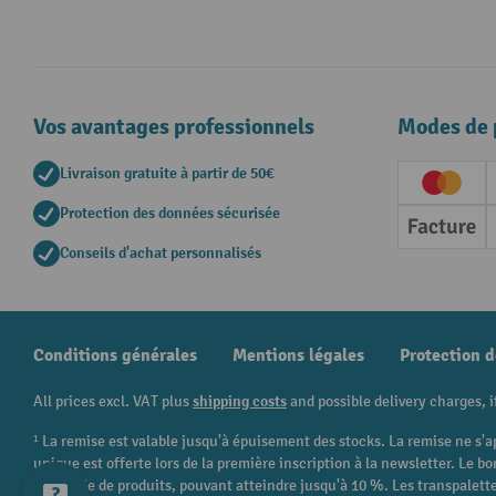
Vos avantages professionnels
Modes de 
Livraison gratuite à partir de 50€
Creditc
Protection des données sécurisée
Factur
Conseils d'achat personnalisés
Conditions générales
Mentions légales
Protection 
All prices excl. VAT plus
shipping costs
and possible delivery charges, i
¹ La remise est valable jusqu'à épuisement des stocks. La remise ne s'a
unique est offerte lors de la première inscription à la newsletter. Le
catégorie de produits, pouvant atteindre jusqu'à 10 %. Les transpalettes