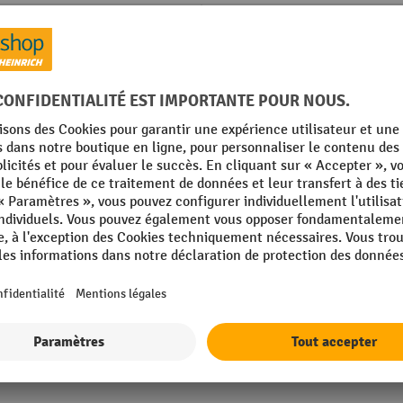
35 gris clair
Livraison
35 gris clair
Marque
Poids propre
 mm
Profondeur
 mm
Rubrique
in Germany