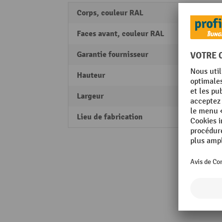
Corps, couleur RAL
RAL 70
Faces avant, couleur RAL
RAL 70
Garantie fournisseur
5
Hauteur
1130
Largeur
1500
Lieu de fabrication
Made 