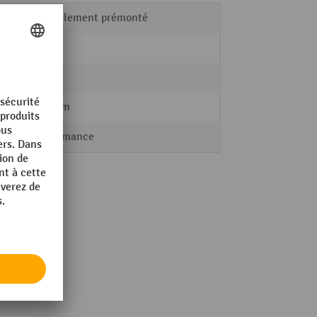
partiellement prémonté
RAU
20 kg
350 mm
Performance