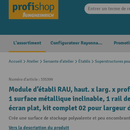
search
Skip to main navigation
L'assortiment
Configurateur Rayonnages
Promoti
Accueil
Atelier
Servante d’atelier
Établis
Superstructures pou
Numéro d'article :
335399
Module d’établi RAU, haut. x larg. x pro
1 surface métallique inclinable, 1 rail d
écran plat, kit complet 02 pour largeur
Crée une surface de stockage polyvalente et peu encombran
Vers la description du produit