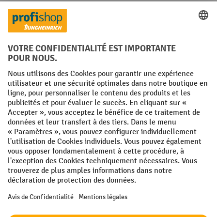
Réseaux sociaux
Facebook
YouTube
LinkedIn
Instagram
Conditions générales
Mentions légales
Protection des Données
Politique de cookies
All prices excl. VAT plus
shipping costs
and possible delivery charges,
if not stated otherwise.
¹ La remise est valable jusqu'à épuisement des stocks. La remise ne
s'applique pas aux prix spéciaux. Il n'est pas possible de le combiner
avec d'autres réductions en pourcentage ou bons de réduction. | ² Une
réduction unique est offerte lors de la première inscription à la
newsletter. Le bon, valable 10 jours, peut être utilisé en ligne pour
toute commande d'un montant net minimum de 250 €. Le pourcentage
de remise varie selon la catégorie de produits, pouvant atteindre