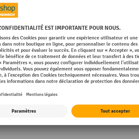
mm
Possibilité de fixation
mm
Poteaux, diamètre
in Germany
Rubrique
VIA
Surface
de qualité supérieure
Visibilité