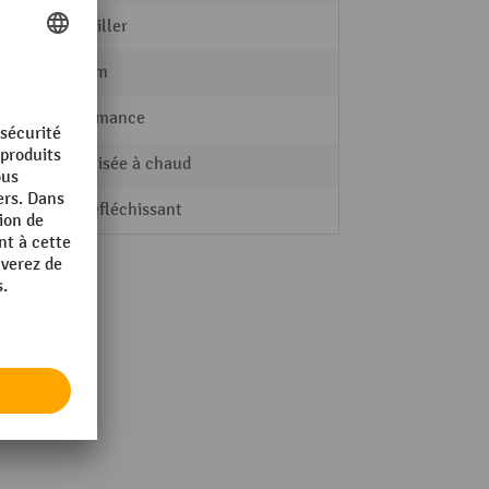
à cheviller
108 mm
Performance
galvanisée à chaud
Non réfléchissant