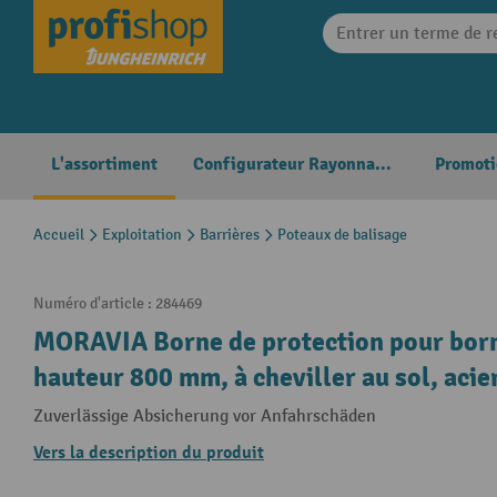
search
Skip to main navigation
L'assortiment
Configurateur Rayonnages
Promoti
Accueil
Exploitation
Barrières
Poteaux de balisage
Numéro d'article :
284469
MORAVIA Borne de protection pour born
hauteur 800 mm, à cheviller au sol, acie
Zuverlässige Absicherung vor Anfahrschäden
Vers la description du produit