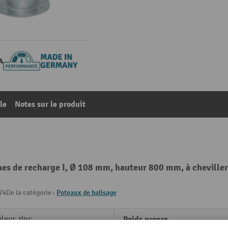
le
Notes sur le produit
s de recharge I, Ø 108 mm, hauteur 800 mm, à cheviller 
74
De la catégorie :
Poteaux de balisage
leur zinc
Poids propre