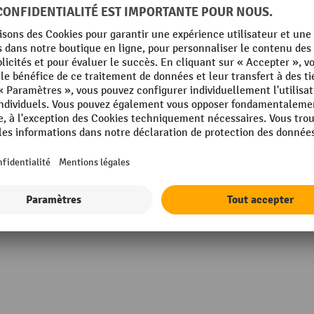
g
Matériau
Nombre de disques
mm
Poids propre
Rubrique