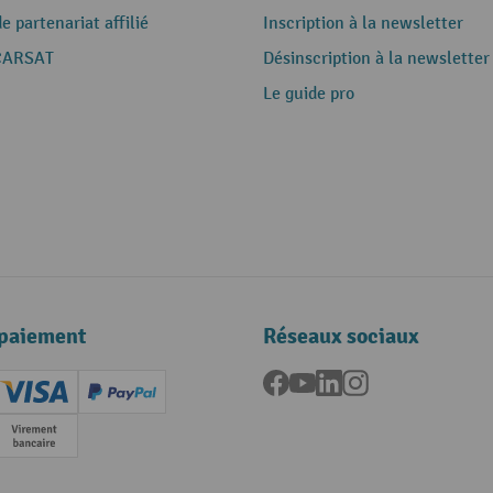
 partenariat affilié
Inscription à la newsletter
CARSAT
Désinscription à la newsletter
Le guide pro
paiement
Réseaux sociaux
Facebook
YouTube
LinkedIn
Instagram
ard (Master)
Creditcard (Visa)
PayPal
e
Paiement anticipé