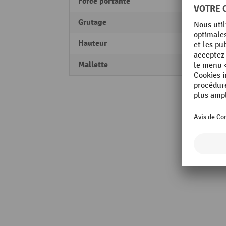
Force portante
150 k
Grutage
oui
Hauteur
715 
Mallette
non