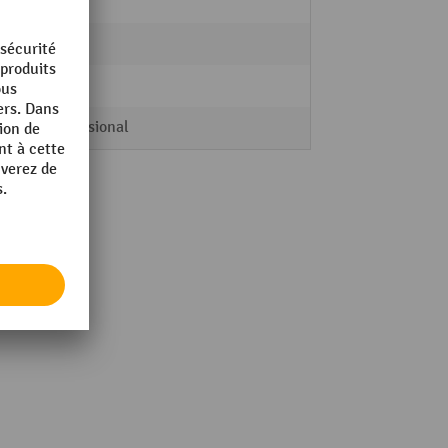
Acier
4
85 kg
Professional