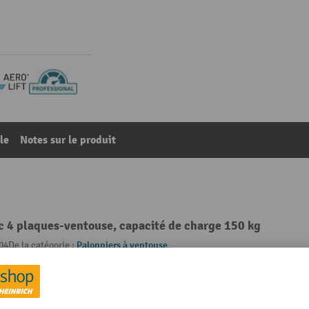
le
Notes sur le produit
c 4 plaques-ventouse, capacité de charge 150 kg
04
De la catégorie :
Palonniers à ventouse
003 bleu saphir
Marque