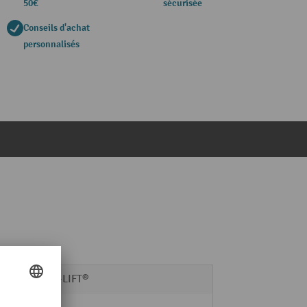
50€
sécurisée
Conseils d'achat
personnalisés
AERO-LIFT®