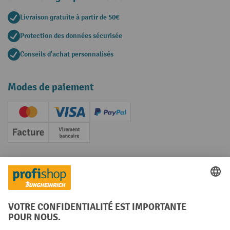
Livraison gratuite à partir de 50€
Protection des données sécurisée
Conseils d'achat personnalisés
Modes de paiement
Creditcard (Master)
Creditcard (Visa)
PayPal
Facture
Paiement anticipé
Réseaux sociaux
Facebook
YouTube
LinkedIn
Instagram