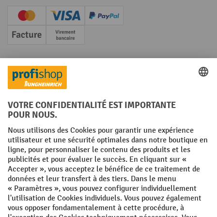
Creditcard (Master)
Creditcard (Visa)
PayPal
Facture
Paiement anticipé
Réseaux sociaux
Facebook
YouTube
LinkedIn
Instagram
Conditions générales
Mentions légales
Protection des Données
Politique de cookies
All prices excl. VAT plus
shipping costs
and possible delivery charges,
if not stated otherwise.
¹ La remise est valable jusqu'à épuisement des stocks. La remise ne
s'applique pas aux prix spéciaux. Il n'est pas possible de le combiner